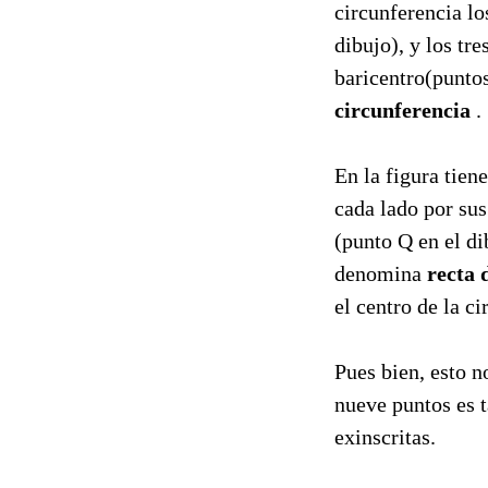
circunferencia lo
dibujo), y los tr
baricentro(punto
circunferencia
.
En la figura tien
cada lado por su
(punto Q en el di
denomina
recta 
el centro de la c
Pues bien, esto n
nueve puntos es ta
exinscritas.