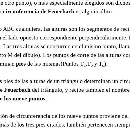
de otro punto), o más especialmente elegidos son dichos
la
circunferencia de Feuerbach
es algo insólito.
o ABC cualquiera, las alturas son los segmentos de rec
a el lado opuesto correspondiente perpendicularmente. E
. Las tres alturas se concurren en el mismo punto, lla
nto M del dibujo). Los puntos de corte de las alturas co
nominan
pies
de las mismas(Puntos T
,T
y T
).
a
b
c
es pies de las alturas de un triángulo determinan un círc
de Feuerbach
del triángulo, y recibe también el nombre
de los nueve puntos
.
ón de circunferencia de los nueve puntos proviene del 
ás de los tres pies citados, también pertenecen siempr