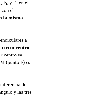
F
,F
y F
en el
a
b
c
 con el
en la misma
pendiculares a
l
circuncentro
ricentro se
QM (punto F) es
unferencia de
ángulo y las tres