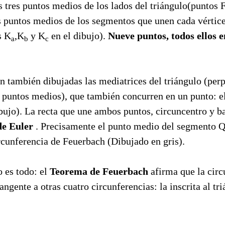
s tres puntos medios de los lados del triángulo(puntos 
es puntos medios de los segmentos que unen cada vértice
s K
,K
y K
en el dibujo).
Nueve puntos, todos ellos 
a
b
c
en también dibujadas las mediatrices del triángulo (per
s puntos medios), que también concurren en un punto: e
bujo). La recta que une ambos puntos, circuncentro y ba
de Euler
. Precisamente el punto medio del segmento 
ircunferencia de Feuerbach (Dibujado en gris).
o es todo: el
Teorema de Feuerbach
afirma que la circ
ngente a otras cuatro circunferencias: la inscrita al tri