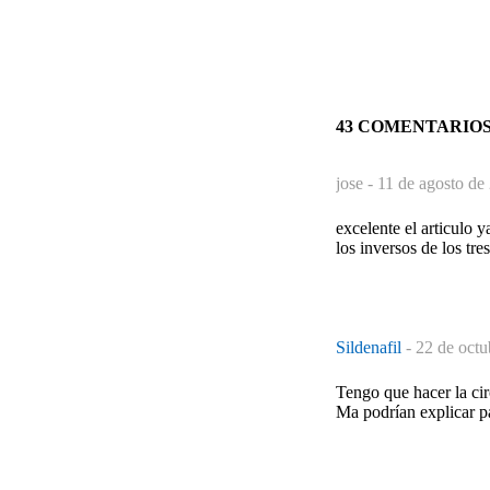
43 COMENTARIO
jose -
11 de agosto de
excelente el articulo 
los inversos de los tre
Sildenafil
-
22 de octu
Tengo que hacer la ci
Ma podrían explicar p